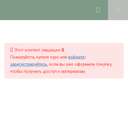
Ольга Ларноди, 2025
hello@lalavanda.school
4
1. Введение
КНИГИ
КУРСЫ
Этот контент защищен 🔒
9
2. Компоненты
Пожалуйста, купите курс или
войдите
/
парфюмерных
БЛОГ
зарегистрируйтесь
, если вы уже оформили покупку,
продуктов
чтобы получить доступ к материалам.
О ШКОЛЕ
Все файлы для скачивания в
одной папке (модуль 2 и 3)
Закрытые группы для общения
Политика обработки персональных данных
студентов курса в Телеграм и
Публичная оферта
Max
Контакты