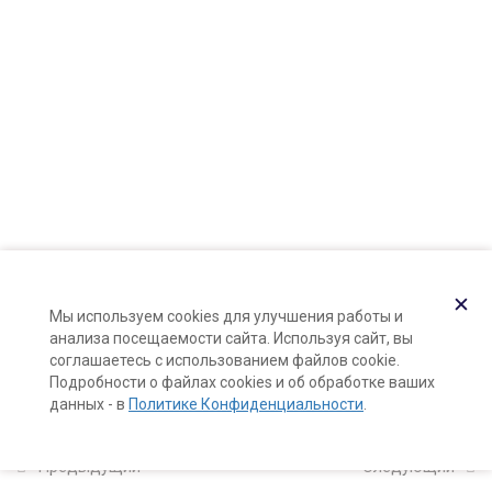
Карта сайта
Ароматические вещества:
Поддержка и раскрутка сайта —
Hardkod.ru
эфирные масла
23 минуты
}
Ароматические вещества:
абсолюты
6 минут
Ароматические вещества:
смолы и камеди
5 минут
✕
Мы используем cookies для улучшения работы и
анализа посещаемости сайта. Используя сайт, вы
Ароматические вещества:
соглашаетесь с использованием файлов cookie.
сверхкритические и
Подробности о файлах cookies и об обработке ваших
данных - в
Политике Конфиденциальности
.
докритические экстракты
3 минуты
Предыдущий
Следующий