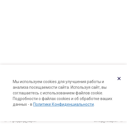
Карта сайта
и композиций
Поддержка и раскрутка сайта —
Hardkod.ru
11
5. Создание
}
парфюмерных
продуктов
10
6. Извлечение
ароматических веществ
из арома-сырья
✕
Мы используем cookies для улучшения работы и
анализа посещаемости сайта. Используя сайт, вы
соглашаетесь с использованием файлов cookie.
Ароматические мацераты
Подробности о файлах cookies и об обработке ваших
(масляные арома-экстракты)
данных - в
Политике Конфиденциальности
.
27 минут
Предыдущий
Следующий
Как сделать розовое масло: