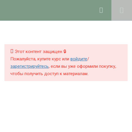
Ольга Ларноди, 2025
hello@lalavanda.school
4
1. Введение
КНИГИ
КУРСЫ
Этот контент защищен 🔒
9
2. Компоненты
Пожалуйста, купите курс или
войдите
/
парфюмерных
БЛОГ
зарегистрируйтесь
, если вы уже оформили покупку,
продуктов
чтобы получить доступ к материалам.
О ШКОЛЕ
6
3. Основы
комбинаторики аромата
Политика обработки персональных данных
Публичная оферта
15
4. Создание
Контакты
парфюмерных аккордов