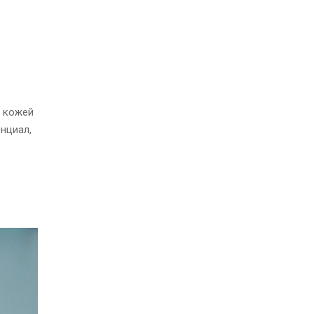
а кожей
нциал,