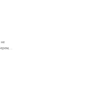
 не
ерем, …