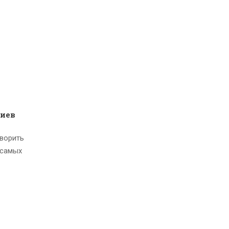
иев
оворить
 самых