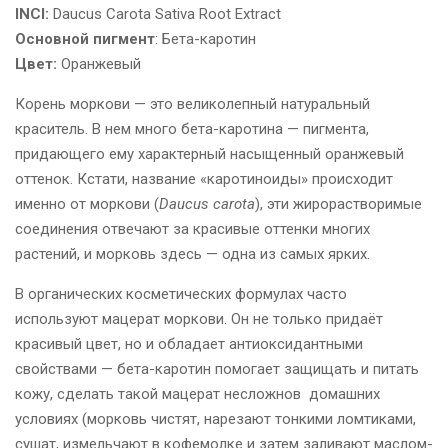
INCI:
Daucus Carota Sativa Root Extract
Основной пигмент
: Бета-каротин
Цвет:
Оранжевый
Корень моркови — это великолепный натуральный
краситель. В нем много бета-каротина — пигмента,
придающего ему характерный насыщенный оранжевый
оттенок. Кстати, название «каротиноиды» происходит
именно от моркови (
Daucus carota
), эти жирорастворимые
соединения отвечают за красивые оттенки многих
растений, и морковь здесь — одна из самых ярких.
В органических косметических формулах часто
используют мацерат моркови. Он не только придаёт
красивый цвет, но и обладает антиоксидантными
свойствами — бета-каротин помогает защищать и питать
кожу, сделать такой мацерат несложнов домашних
условиях (морковь чистят, нарезают тонкими ломтиками,
сушат, измельчают в кофемолке и затем заливают маслом-