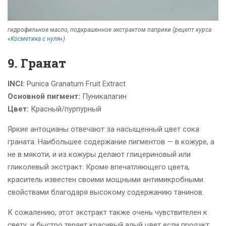
гидрофильное масло, подкрашенное экстрактом паприки (рецепт курса
«
Косметика с нуля
«)
9. Гранат
INCI:
Punica Granatum Fruit Extract
Основной пигмент:
Пуникалагин
Цвет:
Красный/пурпурный
Яркие антоцианы отвечают за насыщенный цвет сока
граната. Наибольшее содержание пигментов — в кожуре, а
не в мякоти, и из кожуры делают глицериновый или
гликолевый экстракт. Кроме впечатляющего цвета,
краситель известен своими мощными антимикробными
свойствами благодаря высокому содержанию танинов.
К сожалению, этот экстракт также очень чувствителен к
свету, и быстро теряет красивый алый цвет если продукт