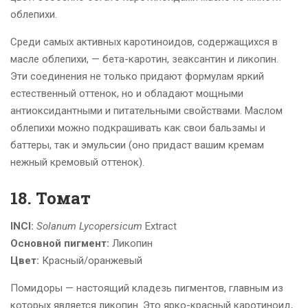
облепихи.
Среди самых активных каротиноидов, содержащихся в
масле облепихи, — бета-каротин, зеаксантин и ликопин.
Эти соединения не только придают формулам яркий
естественный оттенок, но и обладают мощными
антиоксидантными и питательными свойствами. Маслом
облепихи можно подкрашивать как свои бальзамы и
баттеры, так и эмульсии (оно придаст вашим кремам
нежный кремовый оттенок).
18. Томат
INCI:
Solanum Lycopersicum
Extract
Основной пигмент:
Ликопин
Цвет:
Красный/оранжевый
Помидоры — настоящий кладезь пигментов, главным из
которых является ликопин. Это ярко-красный каротиноид,