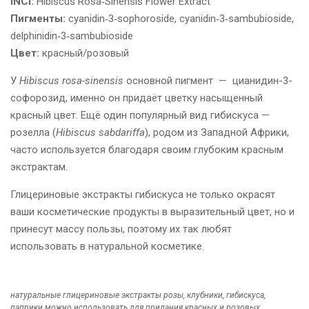
INCI:
Hibiscus Rosa‑Sinensis Flower Extract
Пигменты:
cyanidin‑3‑sophoroside, cyanidin‑3‑sambubioside,
delphinidin‑3‑sambubioside
Цвет:
красный/розовый
У
Hibiscus rosa-sinensis
основной пигмент — цианидин-3-
софорозид, именно он придаёт цветку насыщенный
красный цвет. Ещё один популярный вид гибискуса —
розелла (
Hibiscus sabdariffa
), родом из Западной Африки,
часто используется благодаря своим глубоким красным
экстрактам.
Глицериновые экстракты гибискуса не только окрасят
ваши косметические продукты в выразительный цвет, но и
принесут массу пользы, поэтому их так любят
использовать в натуральной косметике.
натуральные глицериновые экстракты розы, клубники, гибискуса,
паприки можно использовать для придания красных и розовых