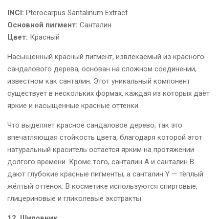
INCI:
Pterocarpus Santalinum Extract
Основной пигмент:
Санталин
Цвет:
Красный
Насыщенный красный пигмент, извлекаемый из красного
сандалового дерева, основан на сложном соединении,
известном как санталин. Этот уникальный компонент
существует в нескольких формах, каждая из которых даёт
яркие и насыщенные красные оттенки.
Что выделяет красное сандаловое дерево, так это
впечатляющая стойкость цвета, благодаря которой этот
натуральный краситель остаётся ярким на протяжении
долгого времени. Кроме того, санталин А и санталин В
дают глубокие красные пигменты, а санталин Y — тёплый
жёлтый оттенок. В косметике используются спиртовые,
глицериновые и гликолевые экстракты.
12. Шиповник