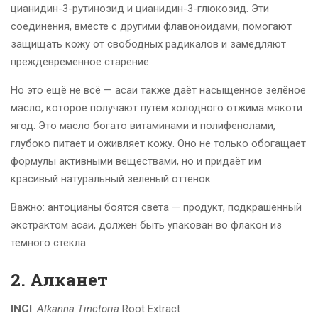
цианидин-3-рутинозид и цианидин-3-глюкозид. Эти
соединения, вместе с другими флавоноидами, помогают
защищать кожу от свободных радикалов и замедляют
преждевременное старение.
Но это ещё не всё — асаи также даёт насыщенное зелёное
масло, которое получают путём холодного отжима мякоти
ягод. Это масло богато витаминами и полифенолами,
глубоко питает и оживляет кожу. Оно не только обогащает
формулы активными веществами, но и придаёт им
красивый натуральный зелёный оттенок.
Важно: антоцианы боятся света — продукт, подкрашенный
экстрактом асаи, должен быть упакован во флакон из
темного стекла.
2. Алканет
INCI
:
Alkanna Tinctoria
Root Extract