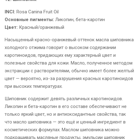
INCI:
Rosa Canina Fruit Oil
Основные пигменты:
Ликопин, бета-каротин
Цвет:
Красный/оранжевый
Насыщенный красно-оранжевый оттенок масла шиповника
холодного отжима говорит о высоком содержании
каротиноидов, придающих ему характерный цвет и
полезные свойства для кожи. Масло, полученное методом
экстракции с растворителями, обычно имеет более желтый
цвет — вероятно, из-за разрушения красных каротиноидов
при высоких температурах.
Шиповник содержит девять различных каротиноидов.
Ликопин и бета-каротин в его составе обеспечивают не
только яркий цвет, но и антиоксидантные свойства, так
что масло шиповника — это ещё и ценный ингредиент в
косметических формулах. Маслом шиповника можно
подкрашивать масляные продукты, эмульсии шиповник