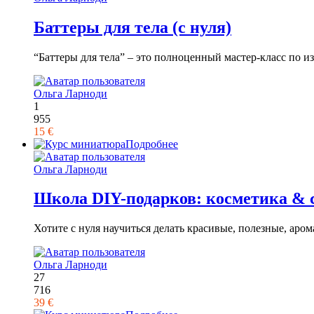
Баттеры для тела (с нуля)
“Баттеры для тела” – это полноценный мастер-класс по из
Ольга Ларноди
1
955
15 €
Подробнее
Ольга Ларноди
Школа DIY-подарков: косметика & с
Хотите с нуля научиться делать красивые, полезные, ар
Ольга Ларноди
27
716
39 €