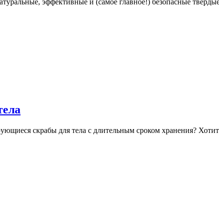
льные, эффективные и (самое главное!) безопасные твердые ш
тела
рующиеся скрабы для тела c длительным сроком хранения? Хоти