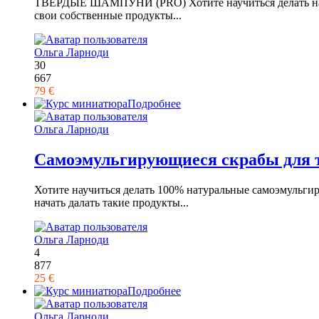
ТВЕРДЫЕ ШАМПУНИ (PRO) Хотите научиться делать натура
свои собственные продукты...
Ольга Ларноди
30
667
79 €
Подробнее
Ольга Ларноди
Самоэмульгирующиеся скрабы для 
Хотите научиться делать 100% натуральные самоэмульги
начать далать такие продукты...
Ольга Ларноди
4
877
25 €
Подробнее
Ольга Ларноди