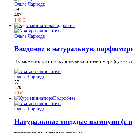
Ольга Ларноди
69
467
149 €
Подробнее
Ольга Ларноди
Введение в натуральную парфюмер
Вы можете оплатить курс из любой точки мира (сумма спи
Ольга Ларноди
57
579
79 €
Подробнее
Ольга Ларноди
Натуральные твердые шампуни (с н