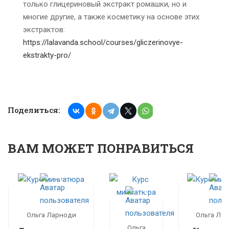
только глицериновый экстракт ромашки, но и
многие другие, а также косметику на основе этих
экстрактов:
https://lalavanda.school/courses/gliczerinovye-
ekstrakty-pro/
Поделиться:
ВАМ МОЖЕТ ПОНРАВИТЬСЯ
Ольга Ларноди
Ольга Ла
Ольга