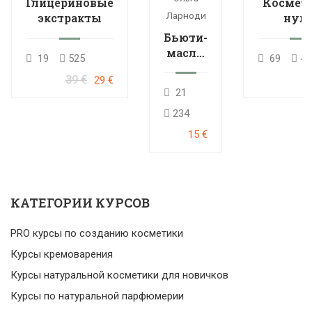
Глицериновые
Космети
Ларноди
экстракты
нуля
расшире
Бьюти-
кур
масла:
19
525
69
46
мини-
39 €
29 €
курс
21
234
15 €
КАТЕГОРИИ КУРСОВ
PRO курсы по созданию косметики
Курсы кремоварения
Курсы натуральной косметики для новичков
Курсы по натуральной парфюмерии