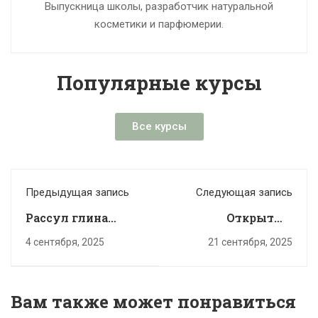
Выпускница школы, разработчик натуральной
косметики и парфюмерии.
Популярные курсы
Все курсы
Предыдущая запись
Следующая запись
Рассул глина
Открытый
(рассульская): что
вебинар:
4 сентября, 2025
21 сентября, 2025
это и как
кислотные
применять в
пилинги в
уходе
домашних
Вам также может понравиться
условиях