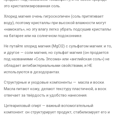
это кристаллизированная соль.
Хлорид магния очень гигроскопичен (соль притягивает
воду), поэтому кристаллы при высокой влажности могут
«намокать», но эту влагу легко убрать подсушив кристаллы
на батарее или на солнечном подоконнике.
Не путайте хлорид магния (MgCl2) с сульфатом магния: и то,
и другое — соли магния, но сульфат магния (он продается
под названиями «Соль Эпсома» или «английская соль») не
обладает антибактериальными свойствами, и НЕ
используются в дезодорантах.
Структурные и уходовые компоненты — масла и воски.
Масла питают кожу, делают текстуру пластичной, а воск
отвечает за твёрдость и удобство нанесения.
Цетеариловый спирт — важный вспомогательный
компонент: он структурирует продукт, стабилизирует его и