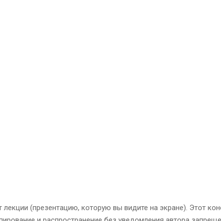
 лекции (презентацию, которую вы видите на экране). Этот кон
пирование и распространение без уведомления автора запреще