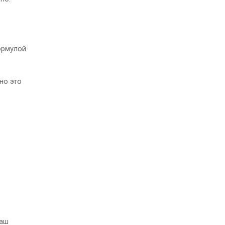
ормулой
но это
ваш