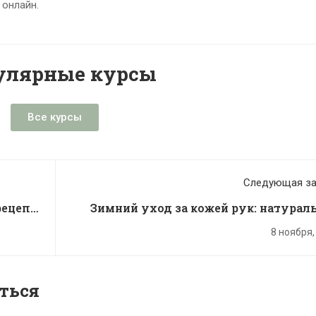
 онлайн.
улярные курсы
Все курсы
Следующая за
рецепт
Зимний уход за кожей рук: натурал
косметика своими ру
8 ноября,
ться