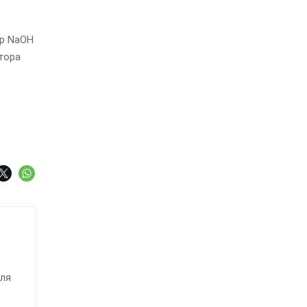
-р NaOH
тора
для