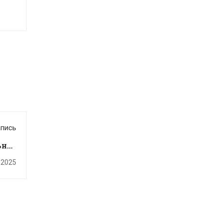
пись
ьная
ками
 2025