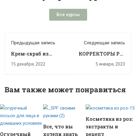
Все курсы
Предыдущая запись
Следующая запись
Крем-скраб из
КОРРЕКТОРЫ РН:
натурального
КАК ДЕЛАТЬ
15 декабря, 2022
5 января, 2023
мыла и
БУФЕРНЫЕ
"карамельная"
РАСТВОРЫ ДЛЯ
соль - домашние
ДОМАШНЕЙ
Вам также может понравиться
рецепты!
КОСМЕТИКИ
Косметика из роз:
Все, что вы
экстракты и
Огуречный
хотели знать
рецепт