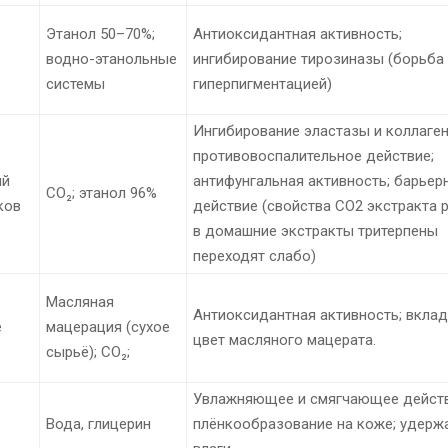
Этанол 50–70%;
Антиоксидантная активность;
водно-этанольные
ингибирование тирозиназы (борьба
системы
гиперпигментацией)
Ингибирование эластазы и коллаге
противовоспалительное действие;
ый
антифунгальная активность; барьер
CO₂; этанол 96%
ков
действие (свойства СО2 экстракта 
в домашние экстракты тритерпены
переходят слабо)
Масляная
Антиоксидантная активность; вклад
е
мацерация (сухое
цвет масляного мацерата.
сырьё); CO₂;
Увлажняющее и смягчающее действ
Вода, глицерин
плёнкообразование на коже; удерж