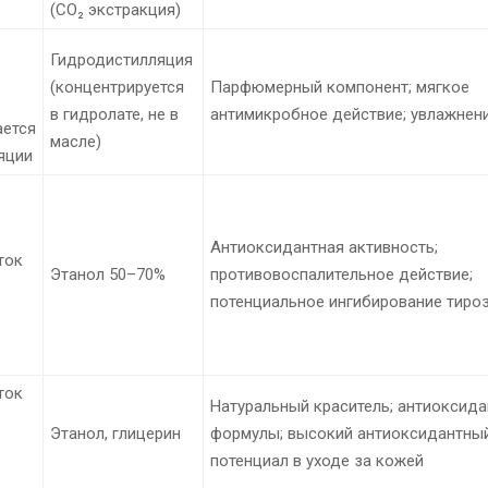
(CO₂ экстракция)
Гидродистилляция
(концентрируется
Парфюмерный компонент; мягкое
в гидролате, не в
антимикробное действие; увлажнен
ется
масле)
яции
Антиоксидантная активность;
ток
Этанол 50–70%
противовоспалительное действие;
потенциальное ингибирование тиро
ток
Натуральный краситель; антиоксида
Этанол, глицерин
формулы; высокий антиоксидантны
потенциал в уходе за кожей