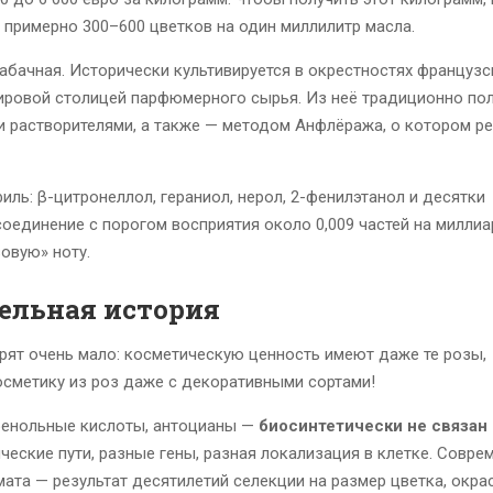
 примерно 300–600 цветков на один миллилитр масла.
кабачная. Исторически культивируется в окрестностях французс
мировой столицей парфюмерного сырья. Из неё традиционно по
и растворителями, а также — методом Анфлёража, о котором р
ль: β-цитронеллол, гераниол, нерол, 2-фенилэтанол и десятки
единение с порогом восприятия около 0,009 частей на миллиард
овую» ноту.
ельная история
орят очень мало: косметическую ценность имеют даже те розы,
осметику из роз даже с декоративными сортами!
енольные кислоты, антоцианы —
биосинтетически не связан 
еские пути, разные гены, разная локализация в клетке. Совре
ата — результат десятилетий селекции на размер цветка, окрас