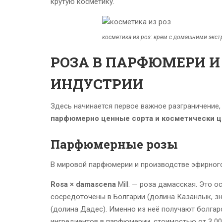
крутую косметику.
косметика из роз: крем с домашними экст
РОЗА В ПАРФЮМЕРИ И
ИНДУСТРИИ
Здесь начинается первое важное разграничение, 
парфюмерно ценные сорта и косметически це
Парфюмерные розы
В мировой парфюмерии и производстве эфирног
Rosa × damascena
Mill. — роза дамасская. Это
сосредоточены в Болгарии (долина Казанлык, зн
(долина Дадес). Именно из неё получают болгар
ингредиентов в парфюмерии, стоимостью от 3 00