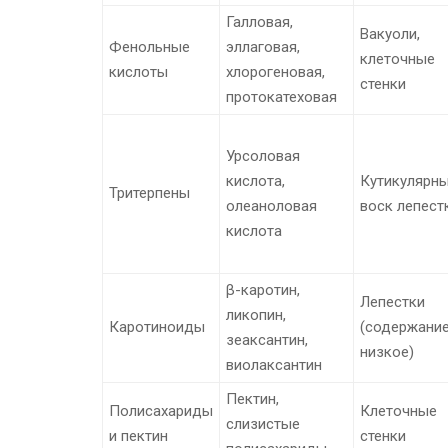
Галловая,
Вакуоли,
Фенольные
эллаговая,
клеточные
кислоты
хлорогеновая,
стенки
протокатеховая
Урсоловая
кислота,
Кутикулярн
Тритерпены
олеаноловая
воск лепест
кислота
β-каротин,
Лепестки
ликопин,
Каротиноиды
(содержани
зеаксантин,
низкое)
виолаксантин
Пектин,
Полисахариды
Клеточные
слизистые
и пектин
стенки