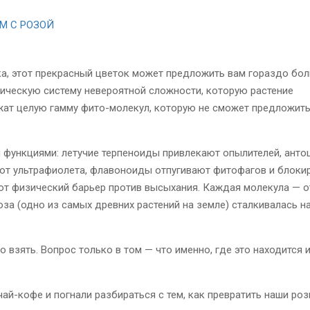
М С РОЗОЙ
ка, этот прекрасный цветок может предложить вам гораздо бол
мическую систему невероятной сложности, которую растение
ржат целую гамму фито-молекул, которую не сможет предложит
 функциями: летучие терпеноиды привлекают опылителей, ант
от ультрафиолета, флавоноиды отпугивают фитофагов и блоки
ют физический барьер против высыхания. Каждая молекула — о
а (одно из самых древних растений на земле) сталкивалась н
о взять. Вопрос только в том — что именно, где это находится и
чай-кофе и погнали разбираться с тем, как превратить наши роз