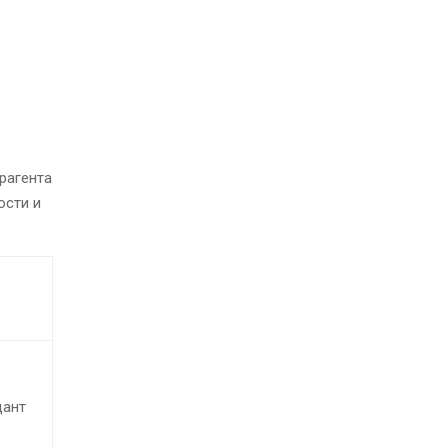
рагента
ости и
дант