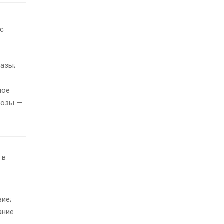
 с
назы;
ное
розы —
 в
ие;
ание