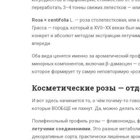
переработать 3–4 тонны свежих лепестков — или
Rosa × centifolia
L. — роза столепестковая, или 
Грасса — города, который в XVII–XX веках был 
конкрет и абсолют методом экстракции летучим
впереди.
Оба вида ценятся именно за ароматический профи
минорных компонентов, включая β-дамасцен — со
которое формирует ту самую неповторимую «роз
Косметические розы — отд
И вот здесь начинается то, о чём почему-то гов
которые ВООБЩЕ не пахнут. Да, можно делать к
Полифенольный профиль розы — флавоноиды, ф
летучими соединениями.
Это разные метаболич
декоративные сорта, практически лишённые аром