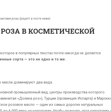
рактами розы (рецепт в посте ниже)
 РОЗА В КОСМЕТИЧЕСКОЙ
которое в популярных текстах почти никогда не делается:
нные сорта — это не одно и то же.
о масла доминируют два вида.
 основной промышленный вид, центры производства которого
аменитая «Долина роз»), Турции (провинция Испарта) и Марокк
ское розовое масло — один из самых дорогих натуральных
0 до 6 000 евро за килограмм. Чтобы получить этот килограмм,