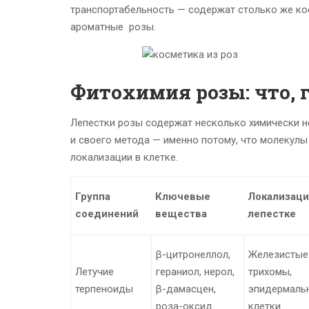
транспортабельность — содержат столько же ко
ароматные розы.
Фитохимия розы: что, г
Лепестки розы содержат несколько химически не
и своего метода — именно потому, что молекулы
локализации в клетке.
Группа
Ключевые
Локализаци
соединений
вещества
лепестке
β-цитронеллол,
Железистые
Летучие
гераниол, нерол,
трихомы,
терпеноиды
β-дамасцен,
эпидермаль
роза-оксид
клетки