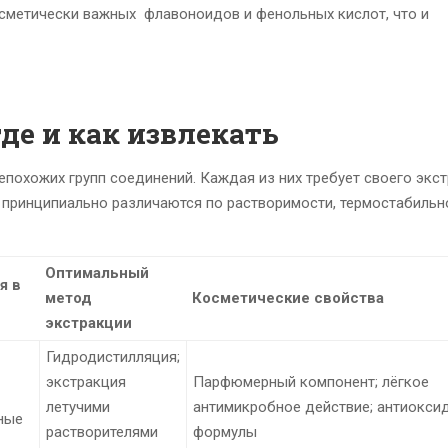
сметически важных флавоноидов и фенольных кислот, что и
де и как извлекать
похожих групп соединений. Каждая из них требует своего экст
 принципиально различаются по растворимости, термостабильн
Оптимальный
я в
метод
Косметические свойства
экстракции
Гидродистилляция;
экстракция
Парфюмерный компонент; лёгкое
летучими
антимикробное действие; антиокси
ные
растворителями
формулы