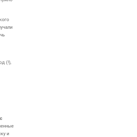
кого
лучали
ечь
 (!),
с
менные
ку и