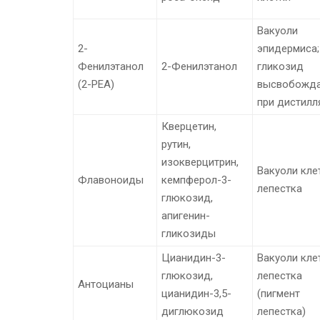
Вакуоли
2-
эпидермиса;
Фенилэтанол
2-Фенилэтанол
гликозид
(2-PEA)
высвобожда
при дистилл
Кверцетин,
рутин,
изокверцитрин,
Вакуоли кле
Флавоноиды
кемпферол-3-
лепестка
глюкозид,
апигенин-
гликозиды
Цианидин-3-
Вакуоли кле
глюкозид,
лепестка
Антоцианы
цианидин-3,5-
(пигмент
диглюкозид
лепестка)