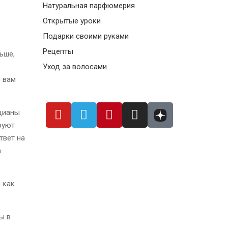
Натуральная парфюмерия
Открытые уроки
Подарки своими руками
Рецепты
ьше,
Уход за волосами
ь вам
оцианы
руют
твет на
а
 как
ы в