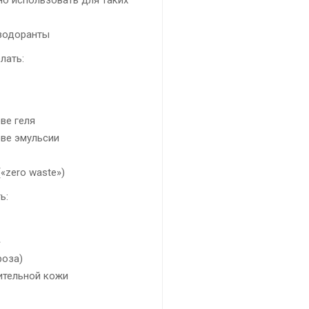
езодоранты
лать:
ве геля
ве эмульсии
«zero waste»)
ь:
»
роза)
ительной кожи