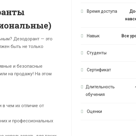
ранты
Время доступа
До
навс
сиональные)
Навык
Все ур
льным? Дезодорант — это
лжен быть не только
Студенты
ивные и безопасные
Сертификат
или на продажу! На этом
Длительность
обучения
 в чем их отличие от
Оценки
них и профессиональных
о использовать для таких