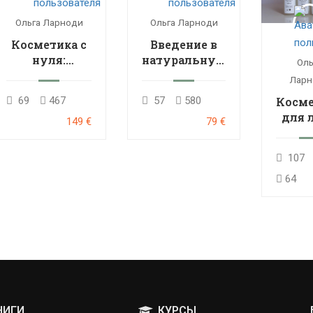
Ольга Ларноди
Ольга Ларноди
Косметика с
Введение в
нуля:
натуральную
Оль
расширенный
парфюмерию
Ларн
курс
Косме
69
467
57
580
для 
149 €
79 €
PRO: 
107
64
НИГИ
КУРСЫ