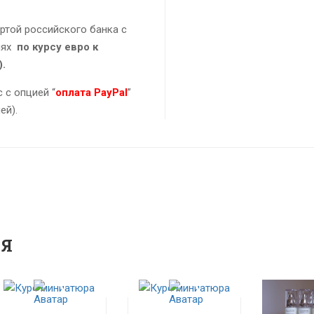
ртой российского банка с
лях
по курсу евро к
.
 с опцией “
оплата PayPal
”
ей).
СЯ