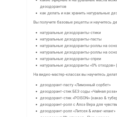
дезодорантов
как делать и как хранить натуральные д
Вы получите базовые рецепты и научитесь де
натуральные дезодоранты-стики
натуральные дезодоранты-пасты
натуральные дезодоранты-роллы на осно
натуральные дезодоранты-роллы на осно
натуральные дезодоранты-спреи
натуральные дезодоранты «0% отходов» (
На видео-мастер-классах вы научитесь делат
дезодорант-пасту «Лимонный сорбет»
дезодорант-стик БЕЗ соды «Чайная роза
дезодорант-стик «POISON» (какао & тубе
дезодорант-ролл с Алоэ Вера для чувств
дезодорант-ролл «Литсея & иланг-иланг»