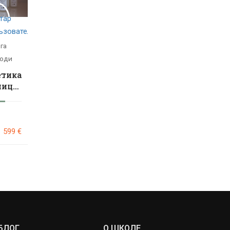
га
оди
тика
лица
2026
599 €
БЛОГ
О ШКОЛЕ