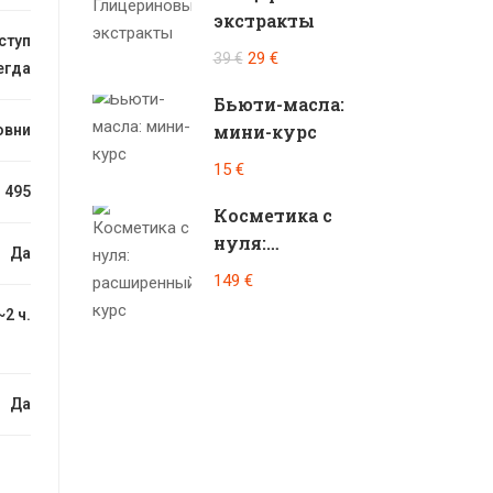
экстракты
ступ
29 €
39 €
егда
Бьюти-масла:
мини-курс
овни
15 €
495
Косметика с
нуля:
Да
расширенный
149 €
курс
~2 ч.
Да