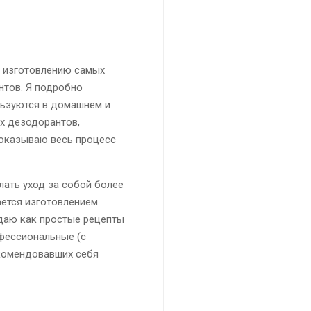
н изготовлению самых
нтов. Я подробно
льзуются в домашнем и
х дезодорантов,
показываю весь процесс
елать уход за собой более
ается изготовлением
даю как простые рецепты
офессиональные (с
комендовавших себя