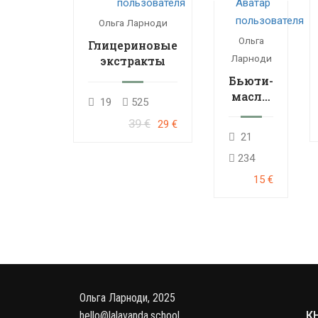
Ольга Ларноди
Ольга
Глицериновые
Ларноди
экстракты
Бьюти-
масла:
19
525
мини-
39 €
29 €
курс
21
234
15 €
Ольга Ларноди, 2025
hello@lalavanda.school
К