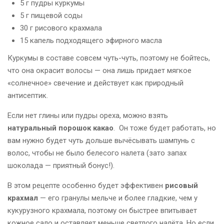
5 г пудры куркумы
5 г пищевой соды
30 г рисового крахмала
15 капель подходящего эфирного масла
Куркумы в составе совсем чуть-чуть, поэтому не бойтесь,
что она окрасит волосы — она лишь придает мягкое
«солнечное» свечение и действует как природный
антисептик.
Если нет глины или пудры ореха, можно взять
натуральный порошок какао
. Он тоже будет работать, но
вам нужно будет чуть дольше вычёсывать шампунь с
волос, чтобы не было белесого налета (зато запах
шоколада — приятный бонус!).
В этом рецепте особенно будет эффективен
рисовый
крахмал
— его гранулы мельче и более гладкие, чем у
кукурузного крахмала, поэтому он быстрее впитывает
кожное сало и оставляет меньше светлого налёта. Но если