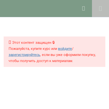
Ольга Ларноди, 2025
hello@lalavanda.school
4
1. Введение
КНИГИ
КУРСЫ
Этот контент защищен 🔒
9
2. Компоненты
Пожалуйста, купите курс или
войдите
/
парфюмерных
БЛОГ
зарегистрируйтесь
, если вы уже оформили покупку,
продуктов
чтобы получить доступ к материалам.
О ШКОЛЕ
Все файлы для скачивания в
одной папке (модуль 2 и 3)
Закрытые группы для общения
Политика обработки персональных данных
студентов курса в Телеграм и
Публичная оферта
Max
Контакты