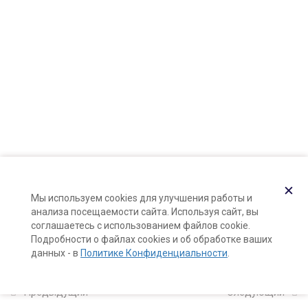
Карта сайта
Ароматические вещества:
Поддержка и раскрутка сайта —
Hardkod.ru
эфирные масла
23 минуты
}
Ароматические вещества:
абсолюты
6 минут
Ароматические вещества:
смолы и камеди
5 минут
✕
Мы используем cookies для улучшения работы и
анализа посещаемости сайта. Используя сайт, вы
Ароматические вещества:
соглашаетесь с использованием файлов cookie.
сверхкритические и
Подробности о файлах cookies и об обработке ваших
данных - в
Политике Конфиденциальности
.
докритические экстракты
3 минуты
Предыдущий
Следующий