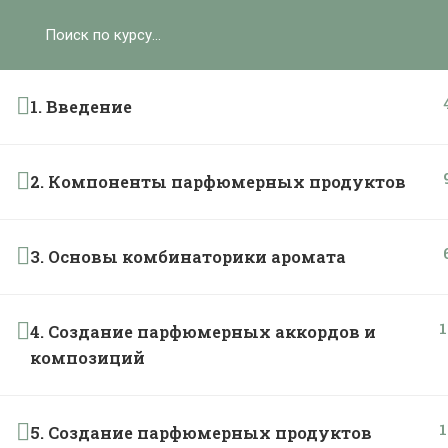
Ольга Ларноди, 2025
hello@lalavanda.school
К
1. Введение
2. Компоненты парфюмерных продуктов
Политика обработки персональных данных
Публичная оферта
Контакты
3. Основы комбинаторики аромата
Карта сайта
1
}
4. Создание парфюмерных аккордов и
композиций
1
5. Создание парфюмерных продуктов