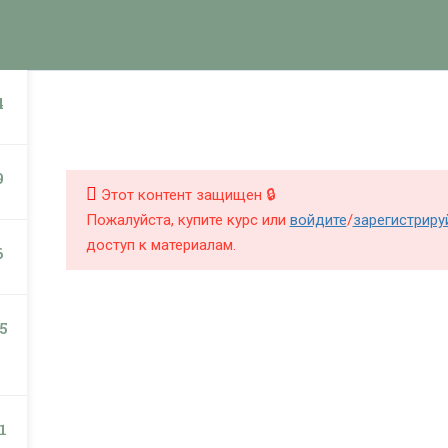
КНИГИ
КУРСЫ
БЛОГ
О Ш
НИГИ
КУРСЫ
4
9
Этот контент защищен 🔒
Пожалуйста, купите курс или
войдите
/
зарегистриру
доступ к материалам.
6
5
1