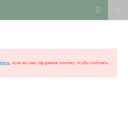
0
Войти в профиль
КОЛЕ
БЛОГ
О ШКОЛЕ
Поддержка и раскрутка сайта —
Hardkod.ru
йтесь
, если вы уже оформили покупку, чтобы получить