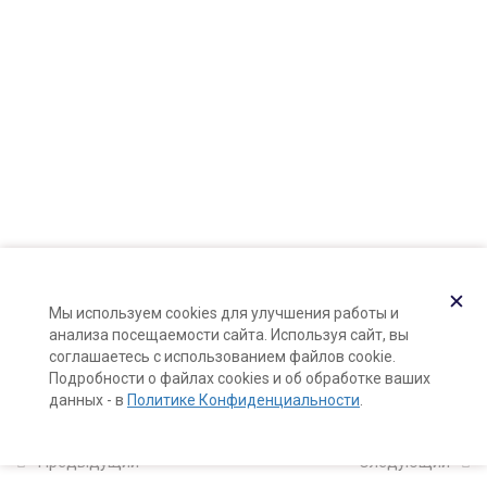
Карта сайта
и композиций
Поддержка и раскрутка сайта —
Hardkod.ru
11
5. Создание
}
парфюмерных
продуктов
Этапы создания
парфюмерного продукта
5 минут
✕
Мы используем cookies для улучшения работы и
Формула парфюмерной
анализа посещаемости сайта. Используя сайт, вы
композиции (калькулятор
соглашаетесь с использованием файлов cookie.
Подробности о файлах cookies и об обработке ваших
формулы)
данных - в
Политике Конфиденциальности
.
10 минут
Предыдущий
Следующий
Выдержка парфюмерной