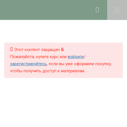
Ольга Ларноди, 2025
hello@lalavanda.school
4
1. Введение
КНИГИ
КУРСЫ
Этот контент защищен 🔒
9
2. Компоненты
Пожалуйста, купите курс или
войдите
/
парфюмерных
БЛОГ
зарегистрируйтесь
, если вы уже оформили покупку,
продуктов
чтобы получить доступ к материалам.
О ШКОЛЕ
6
3. Основы
комбинаторики аромата
Политика обработки персональных данных
Публичная оферта
15
4. Создание
Контакты
парфюмерных аккордов