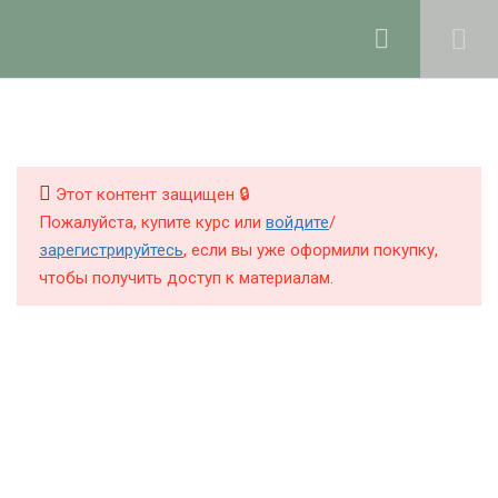
Ольга Ларноди, 2025
hello@lalavanda.school
4
1. Введение
Книги
Этот контент защищен 🔒
9
2. Компоненты
Курсы
Пожалуйста, купите курс или
войдите
/
парфюмерных
зарегистрируйтесь
, если вы уже оформили покупку,
продуктов
Блог
чтобы получить доступ к материалам.
О школе
6
3. Основы
комбинаторики аромата
Политика обработки персональных данных
15
4. Создание
парфюмерных аккордов
Публичная оферта