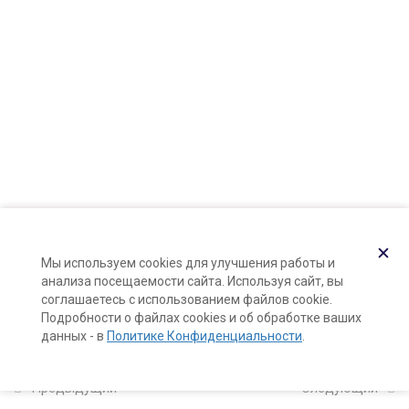
и композиций
Контакты
Файлы для скачивания
Карта сайта
(модуль 4 и 5)
Поддержка и раскрутка сайта —
Hardkod.ru
Разведение ароматических
веществ
}
11 минут
Демонстрация: разведение
✕
абсолютов.
Мы используем cookies для улучшения работы и
5 минут
анализа посещаемости сайта. Используя сайт, вы
соглашаетесь с использованием файлов cookie.
Подробности о файлах cookies и об обработке ваших
Знакомство с ароматическими
данных - в
Политике Конфиденциальности
.
веществами: ольфакторная
библиотека
Предыдущий
Следующий
27 минут