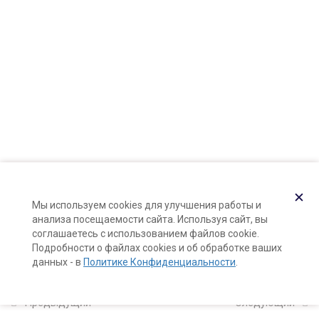
Карта сайта
41 минута
Поддержка и раскрутка сайта —
Hardkod.ru
Практика: анфлераж розы
}
6 минут
Практика: анфлераж глицинии
3 минуты
Арома-пудры (пудровый
анфлераж)
15 минут
✕
Мы используем cookies для улучшения работы и
анализа посещаемости сайта. Используя сайт, вы
Пудровый анфлераж сирени
соглашаетесь с использованием файлов cookie.
6 минут
Подробности о файлах cookies и об обработке ваших
данных - в
Политике Конфиденциальности
.
2
Заключение
Предыдущий
Следующий