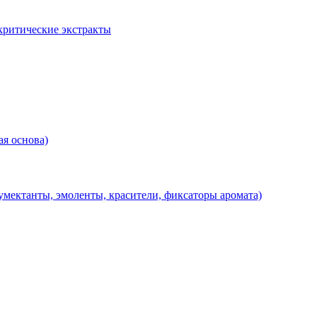
критические экстракты
я основа)
мектанты, эмоленты, красители, фиксаторы аромата)