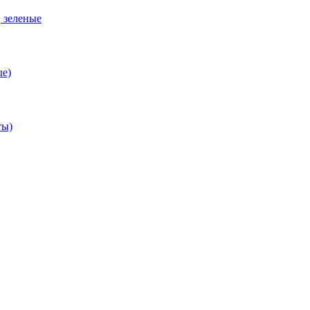
, зеленые
ые)
ты)