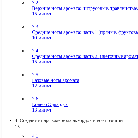
3.2
Верхние ноты аромата: цитрусовые, травянистые
15 минут
3.3
Средние ноты аромата: часть 1 (пряные, фруктов
10 минут
3.4
Средние ноты аромата: часть 2 (цветочные арома
15 минут
3.5
Базовые ноты аромата
12 минут
3.6
Колесо Эдвардса
13 минут
4. Создание парфюмерных аккордов и композиций
15
4.1