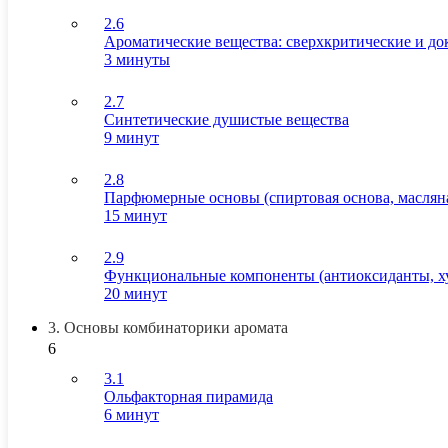
2.6
Ароматические вещества: сверхкритические и до
3 минуты
2.7
Синтетические душистые вещества
9 минут
2.8
Парфюмерные основы (спиртовая основа, масляна
15 минут
2.9
Функциональные компоненты (антиоксиданты, ху
20 минут
3. Основы комбинаторики аромата
6
3.1
Ольфакторная пирамида
6 минут