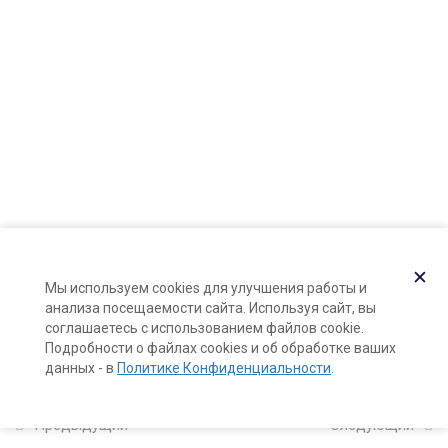
Карта сайта
и композиций
Поддержка и раскрутка сайта —
Hardkod.ru
11
5. Создание
}
парфюмерных
продуктов
10
6. Извлечение
ароматических веществ
из арома-сырья
✕
Мы используем cookies для улучшения работы и
анализа посещаемости сайта. Используя сайт, вы
соглашаетесь с использованием файлов cookie.
Ароматические мацераты
Подробности о файлах cookies и об обработке ваших
(масляные арома-экстракты)
данных - в
Политике Конфиденциальности
.
27 минут
Предыдущий
Следующий
Как сделать розовое масло: