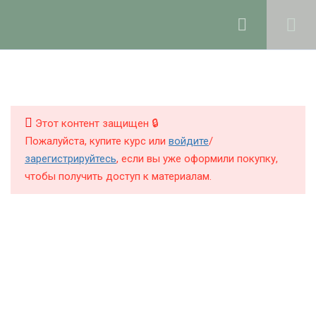
Ольга Ларноди, 2025
hello@lalavanda.school
4
1. Введение
КНИГИ
КУРСЫ
Этот контент защищен 🔒
9
2. Компоненты
Пожалуйста, купите курс или
войдите
/
парфюмерных
БЛОГ
зарегистрируйтесь
, если вы уже оформили покупку,
продуктов
чтобы получить доступ к материалам.
О ШКОЛЕ
6
3. Основы
комбинаторики аромата
Политика обработки персональных данных
Публичная оферта
15
4. Создание
Контакты
парфюмерных аккордов