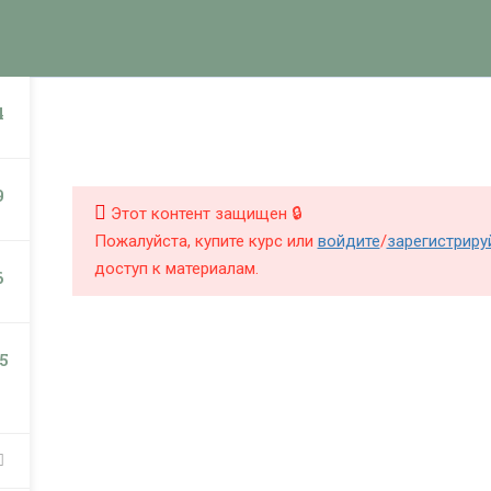
КНИГИ
КУРСЫ
БЛОГ
О Ш
НИГИ
КУРСЫ
4
9
Этот контент защищен 🔒
Пожалуйста, купите курс или
войдите
/
зарегистриру
доступ к материалам.
6
5