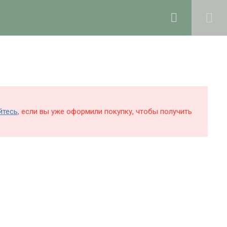
0
Войти в профиль
КОЛЕ
БЛОГ
О ШКОЛЕ
Поддержка и раскрутка сайта —
Hardkod.ru
йтесь
, если вы уже оформили покупку, чтобы получить