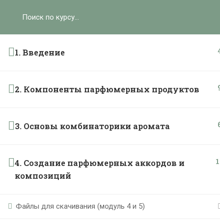
Ольга Ларноди, 2025
hello@lalavanda.school
К
1. Введение
2. Компоненты парфюмерных продуктов
Политика обработки персональных данных
Публичная оферта
Контакты
3. Основы комбинаторики аромата
Карта сайта
1
}
4. Создание парфюмерных аккордов и
композиций
Файлы для скачивания (модуль 4 и 5)