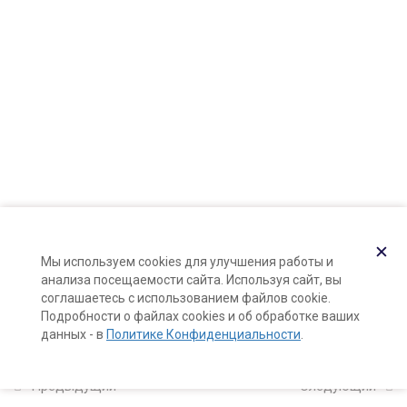
Карта сайта
Верхние ноты аромата:
Поддержка и раскрутка сайта —
Hardkod.ru
цитрусовые, травянистые,
зеленые
}
15 минут
Средние ноты аромата: часть 1
(пряные, фруктовые)
10 минут
Средние ноты аромата: часть
2 (цветочные ароматы)
✕
Мы используем cookies для улучшения работы и
15 минут
анализа посещаемости сайта. Используя сайт, вы
соглашаетесь с использованием файлов cookie.
Базовые ноты аромата
Подробности о файлах cookies и об обработке ваших
данных - в
Политике Конфиденциальности
.
12 минут
Колесо Эдвардса
Предыдущий
Следующий