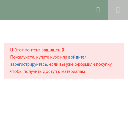
Ольга Ларноди, 2025
hello@lalavanda.school
4
1. Введение
КНИГИ
КУРСЫ
Этот контент защищен 🔒
9
2. Компоненты
Пожалуйста, купите курс или
войдите
/
парфюмерных
БЛОГ
зарегистрируйтесь
, если вы уже оформили покупку,
продуктов
чтобы получить доступ к материалам.
О ШКОЛЕ
6
3. Основы
комбинаторики аромата
Политика обработки персональных данных
Ольфакторная пирамида
Публичная оферта
6 минут
Контакты