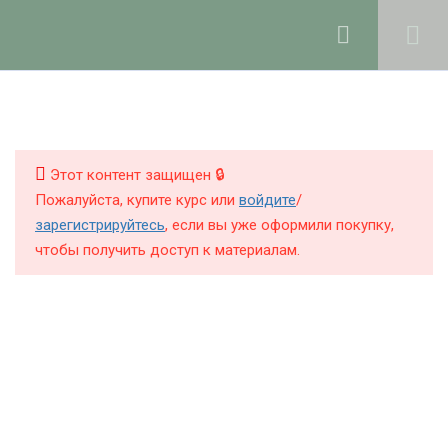
Ольга Ларноди, 2025
hello@lalavanda.school
4
Введение
Книги
Этот контент защищен 🔒
2
Закрытая группа курса в
Курсы
Пожалуйста, купите курс или
войдите
/
Telegram и Max
зарегистрируйтесь
, если вы уже оформили покупку,
Блог
чтобы получить доступ к материалам.
О школе
7
Рабочее пространство и
хранение компонентов
3
Измерение и
Политика обработки персональных данных
корректировка рН в
натуральной косметике
Публичная оферта