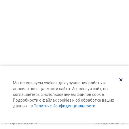
Контакты
2
Познакомьтесь: ваша
Карта сайта
кожа!
Поддержка и раскрутка сайта —
Hardkod.ru
11
Компоненты
}
натуральной косметики
3
Формула и рецепты
✕
курса (калькуляторы
Мы используем cookies для улучшения работы и
анализа посещаемости сайта. Используя сайт, вы
формул)
соглашаетесь с использованием файлов cookie.
Подробности о файлах cookies и об обработке ваших
данных - в
Политике Конфиденциальности
.
5
Натуральные тоники
для лица с нуля
Предыдущий
Следующий