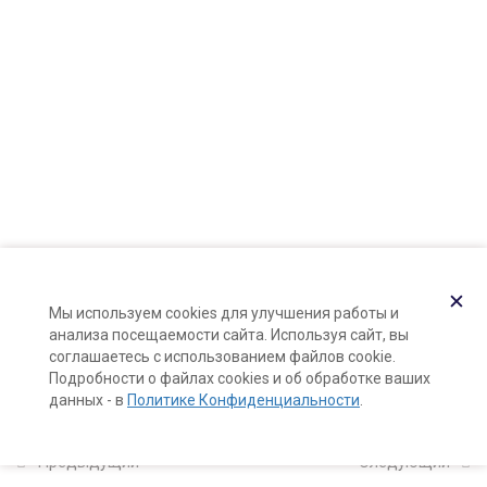
Карта сайта
Поддержка и раскрутка сайта —
Hardkod.ru
2
Познакомьтесь: ваша
кожа!
}
11
Компоненты
натуральной косметики
3
Формула и рецепты
✕
курса (калькуляторы
Мы используем cookies для улучшения работы и
анализа посещаемости сайта. Используя сайт, вы
формул)
соглашаетесь с использованием файлов cookie.
Подробности о файлах cookies и об обработке ваших
данных - в
Политике Конфиденциальности
.
5
Натуральные тоники
для лица с нуля
Предыдущий
Следующий