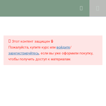
Ольга Ларноди, 2025
hello@lalavanda.school
4
Введение
КНИГИ
КУРСЫ
Этот контент защищен 🔒
2
Закрытая группа курса в
Пожалуйста, купите курс или
войдите
/
Telegram и Max
БЛОГ
зарегистрируйтесь
, если вы уже оформили покупку,
чтобы получить доступ к материалам.
О ШКОЛЕ
7
Рабочее пространство и
хранение компонентов
Политика обработки персональных данных
3
Измерение и
Публичная оферта
корректировка рН в
Контакты
натуральной косметике