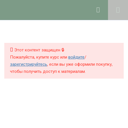
Ольга Ларноди, 2025
hello@lalavanda.school
4
Введение
КНИГИ
КУРСЫ
Этот контент защищен 🔒
2
Закрытая группа курса в
Пожалуйста, купите курс или
войдите
/
Telegram и Max
БЛОГ
зарегистрируйтесь
, если вы уже оформили покупку,
чтобы получить доступ к материалам.
О ШКОЛЕ
7
Рабочее пространство и
хранение компонентов
Политика обработки персональных данных
3
Измерение и
Публичная оферта
корректировка рН в
Контакты
натуральной косметике