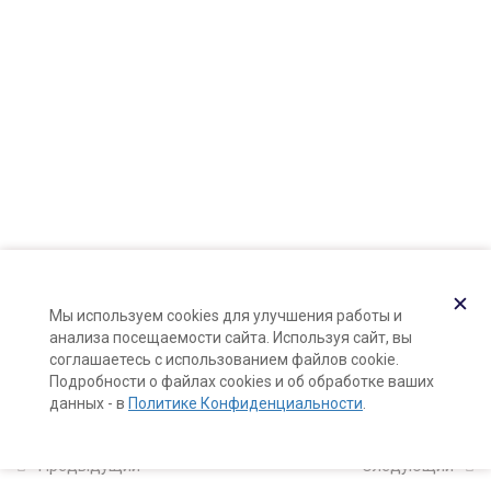
Карта сайта
Поддержка и раскрутка сайта —
Hardkod.ru
2
Познакомьтесь: ваша
кожа!
}
11
Компоненты
натуральной косметики
3
Формула и рецепты
✕
курса (калькуляторы
Мы используем cookies для улучшения работы и
анализа посещаемости сайта. Используя сайт, вы
формул)
соглашаетесь с использованием файлов cookie.
Подробности о файлах cookies и об обработке ваших
данных - в
Политике Конфиденциальности
.
5
Натуральные тоники
для лица с нуля
Предыдущий
Следующий