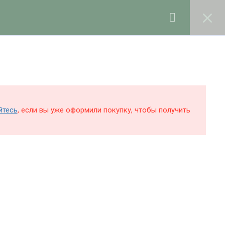
0
Войти в профиль
КОЛЕ
БЛОГ
О ШКОЛЕ
Поддержка и раскрутка сайта —
Hardkod.ru
йтесь
, если вы уже оформили покупку, чтобы получить