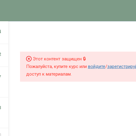
КНИГИ
КУРСЫ
БЛОГ
О Ш
НИГИ
КУРСЫ
4
2
Этот контент защищен 🔒
Пожалуйста, купите курс или
войдите
/
зарегистриру
доступ к материалам.
7
3