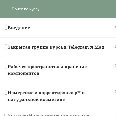
Ольга Ларноди, 2025
hello@lalavanda.school
К
Введение
Закрытая группа курса в Telegram и Max
Политика обработки персональных данных
Публичная оферта
Контакты
Рабочее пространство и хранение
Карта сайта
компонентов
}
Измерение и корректировка рН в
натуральной косметике
Что такое рН, как и зачем его измерять и как