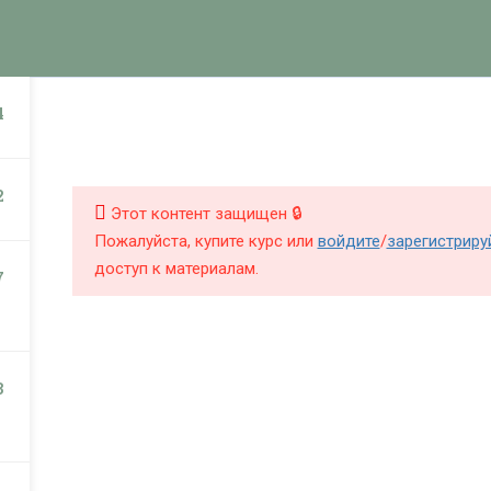
КНИГИ
КУРСЫ
БЛОГ
О Ш
НИГИ
КУРСЫ
4
2
Этот контент защищен 🔒
Пожалуйста, купите курс или
войдите
/
зарегистриру
доступ к материалам.
7
3