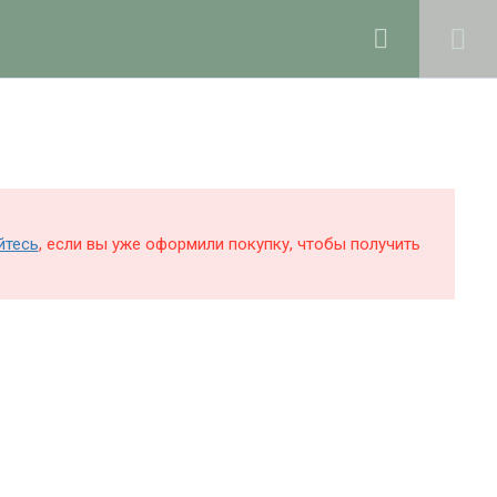
0
Войти в профиль
КОЛЕ
БЛОГ
О ШКОЛЕ
Поддержка и раскрутка сайта —
Hardkod.ru
йтесь
, если вы уже оформили покупку, чтобы получить