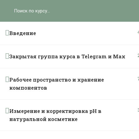
Ольга Ларноди, 2025
hello@lalavanda.school
К
Введение
Закрытая группа курса в Telegram и Max
Политика обработки персональных данных
Публичная оферта
Контакты
Рабочее пространство и хранение
Карта сайта
компонентов
}
Измерение и корректировка рН в
натуральной косметике