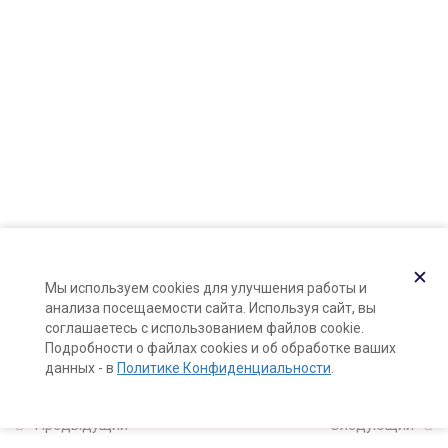
Карта сайта
пространство (дезинфекция
Поддержка и раскрутка сайта —
Hardkod.ru
тары и поверхностей)
22 минуты
}
Как организовать хранение
компонентов
10 минут
Как вести учет своих
компонентов, чтобы не
пришлось выбрасывать
✕
Мы используем cookies для улучшения работы и
просроченные ингредиенты
анализа посещаемости сайта. Используя сайт, вы
соглашаетесь с использованием файлов cookie.
Демонстрация подготовки
Подробности о файлах cookies и об обработке ваших
данных - в
Политике Конфиденциальности
.
рабочего места
10 минут
Предыдущий
Следующий