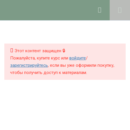
Ольга Ларноди, 2025
hello@lalavanda.school
4
Введение
КНИГИ
КУРСЫ
Этот контент защищен 🔒
2
Закрытая группа курса в
Пожалуйста, купите курс или
войдите
/
Telegram и Max
БЛОГ
зарегистрируйтесь
, если вы уже оформили покупку,
чтобы получить доступ к материалам.
О ШКОЛЕ
7
Рабочее пространство и
хранение компонентов
Конспект лекций курса
Политика обработки персональных данных
Публичная оферта
Как организовать и
Контакты
подготовить рабочее