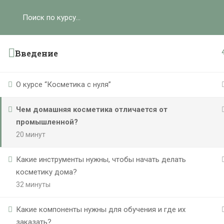
Ольга Ларноди, 2025
hello@lalavanda.school
К
Введение
О курсе “Косметика с нуля”
Политика обработки персональных данных
Чем домашняя косметика отличается от
Публичная оферта
промышленной?
Контакты
20 минут
Карта сайта
Какие инструменты нужны, чтобы начать делать
}
косметику дома?
32 минуты
Какие компоненты нужны для обучения и где их
заказать?