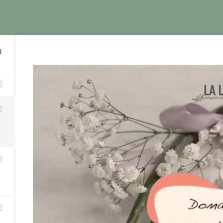
КНИГИ
КУРСЫ
БЛОГ
О Ш
НИГИ
КУРСЫ
4