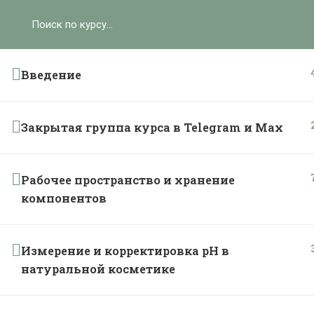
Ольга Ларноди, 2025
hello@lalavanda.school
К
Введение
Закрытая группа курса в Telegram и Max
Политика обработки персональных данных
Публичная оферта
Контакты
Рабочее пространство и хранение
Карта сайта
компонентов
}
Измерение и корректировка рН в
натуральной косметике