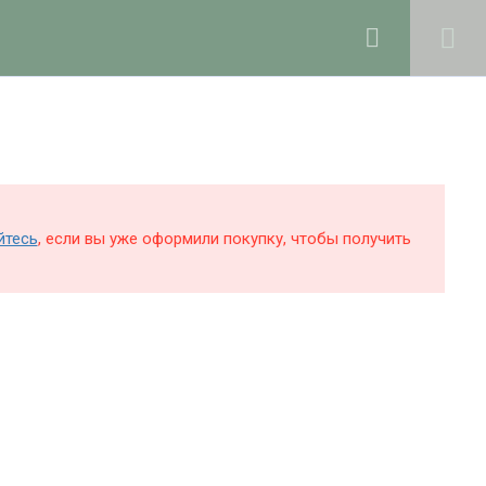
0
Войти в профиль
КОЛЕ
БЛОГ
О ШКОЛЕ
Поддержка и раскрутка сайта —
Hardkod.ru
йтесь
, если вы уже оформили покупку, чтобы получить