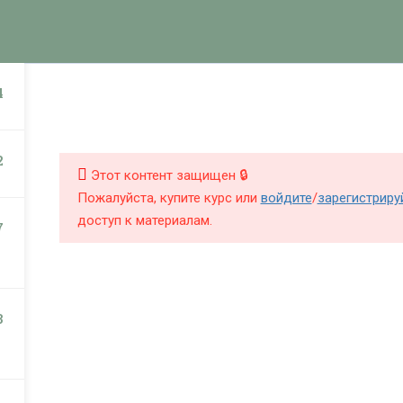
КНИГИ
КУРСЫ
БЛОГ
О Ш
НИГИ
КУРСЫ
4
2
Этот контент защищен 🔒
Пожалуйста, купите курс или
войдите
/
зарегистриру
доступ к материалам.
7
3