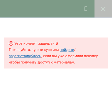
Ольга Ларноди, 2025
hello@lalavanda.school
4
Введение
КНИГИ
Этот контент защищен 🔒
КУРСЫ
2
Закрытая группа курса в
Пожалуйста, купите курс или
войдите
/
Telegram и Max
БЛОГ
зарегистрируйтесь
, если вы уже оформили покупку,
чтобы получить доступ к материалам.
О ШКОЛЕ
7
Рабочее пространство и
хранение компонентов
Политика обработки персональных данных
3
Измерение и
Публичная оферта
корректировка рН в
Контакты
натуральной косметике