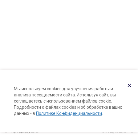
Карта сайта
Поддержка и раскрутка сайта —
Hardkod.ru
2
Познакомьтесь: ваша
кожа!
}
11
Компоненты
натуральной косметики
3
Формула и рецепты
✕
курса (калькуляторы
Мы используем cookies для улучшения работы и
анализа посещаемости сайта. Используя сайт, вы
формул)
соглашаетесь с использованием файлов cookie.
Подробности о файлах cookies и об обработке ваших
данных - в
Политике Конфиденциальности
.
5
Натуральные тоники
для лица с нуля
Предыдущий
Следующий