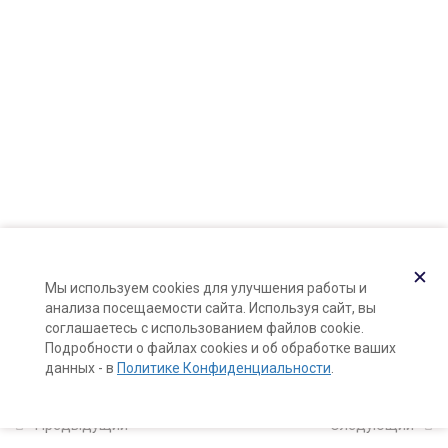
Карта сайта
Поддержка и раскрутка сайта —
Hardkod.ru
2
Познакомьтесь: ваша
кожа!
}
11
Компоненты
натуральной косметики
3
Формула и рецепты
✕
курса (калькуляторы
Мы используем cookies для улучшения работы и
анализа посещаемости сайта. Используя сайт, вы
формул)
соглашаетесь с использованием файлов cookie.
Подробности о файлах cookies и об обработке ваших
данных - в
Политике Конфиденциальности
.
5
Натуральные тоники
для лица с нуля
Предыдущий
Следующий