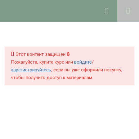
Ольга Ларноди, 2025
hello@lalavanda.school
4
Введение
КНИГИ
КУРСЫ
Этот контент защищен 🔒
2
Закрытая группа курса в
Пожалуйста, купите курс или
войдите
/
Telegram и Max
БЛОГ
зарегистрируйтесь
, если вы уже оформили покупку,
чтобы получить доступ к материалам.
О ШКОЛЕ
7
Рабочее пространство и
хранение компонентов
Политика обработки персональных данных
3
Измерение и
Публичная оферта
корректировка рН в
Контакты
натуральной косметике