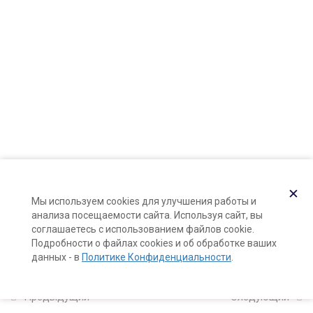
Карта сайта
Поддержка и раскрутка сайта —
Hardkod.ru
11
Компоненты
натуральной косметики
}
2
Формула и рецепт: в чем
между ними разница?
5
Натуральные тоники
✕
для лица с нуля
Мы используем cookies для улучшения работы и
анализа посещаемости сайта. Используя сайт, вы
соглашаетесь с использованием файлов cookie.
Подробности о файлах cookies и об обработке ваших
5
Натуральные гели для
данных - в
Политике Конфиденциальности
.
лица с нуля
Предыдущий
Следующий