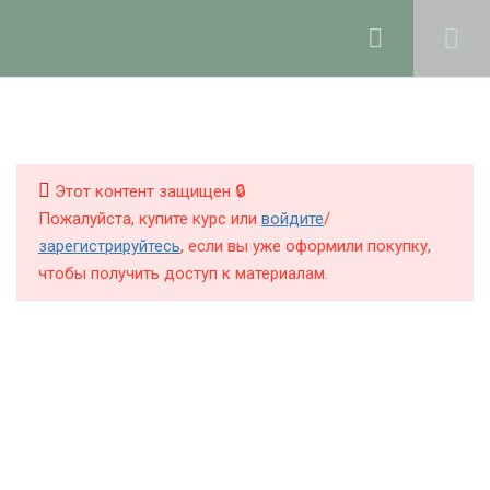
Ольга Ларноди, 2025
hello@lalavanda.school
4
Введение
КНИГИ
КУРСЫ
Этот контент защищен 🔒
7
Рабочее пространство и
Пожалуйста, купите курс или
войдите
/
хранение компонентов
БЛОГ
зарегистрируйтесь
, если вы уже оформили покупку,
чтобы получить доступ к материалам.
О ШКОЛЕ
3
Измерение и
корректировка рН в
натуральной косметике
Политика обработки персональных данных
Публичная оферта
2
Познакомьтесь: ваша
Контакты
кожа!