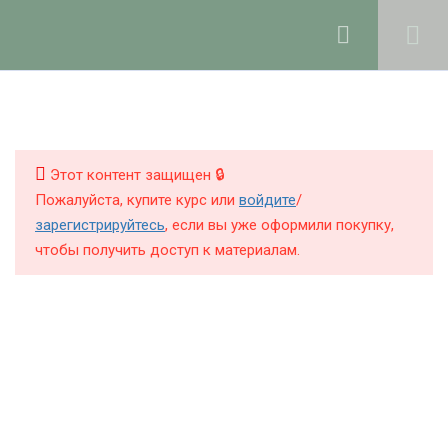
Ольга Ларноди, 2025
hello@lalavanda.school
4
Введение
КНИГИ
КУРСЫ
Этот контент защищен 🔒
7
Рабочее пространство и
Пожалуйста, купите курс или
войдите
/
хранение компонентов
БЛОГ
зарегистрируйтесь
, если вы уже оформили покупку,
чтобы получить доступ к материалам.
О ШКОЛЕ
3
Измерение и
корректировка рН в
натуральной косметике
Политика обработки персональных данных
Публичная оферта
2
Познакомьтесь: ваша
Контакты
кожа!