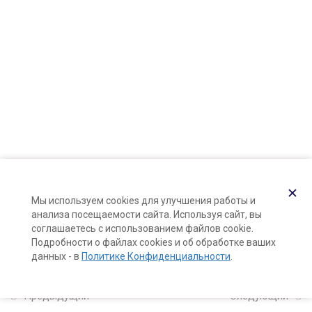
Карта сайта
Поддержка и раскрутка сайта —
Hardkod.ru
11
Компоненты
натуральной косметики
}
2
Формула и рецепт: в чем
между ними разница?
5
Натуральные тоники
✕
для лица с нуля
Мы используем cookies для улучшения работы и
анализа посещаемости сайта. Используя сайт, вы
соглашаетесь с использованием файлов cookie.
Подробности о файлах cookies и об обработке ваших
5
Натуральные гели для
данных - в
Политике Конфиденциальности
.
лица с нуля
Предыдущий
Следующий