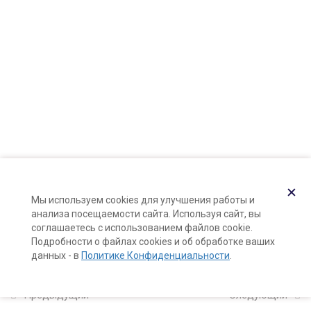
Карта сайта
25 минут
Поддержка и раскрутка сайта —
Hardkod.ru
Демонстрация подготовки
}
домашних растворов для
коррекции рН
10 минут
Практикум: приготовление
винного тоника для лица и
коррекция его рН
8 минут
✕
Мы используем cookies для улучшения работы и
анализа посещаемости сайта. Используя сайт, вы
соглашаетесь с использованием файлов cookie.
2
Познакомьтесь: ваша
Подробности о файлах cookies и об обработке ваших
кожа!
данных - в
Политике Конфиденциальности
.
Предыдущий
Следующий
11
Компоненты