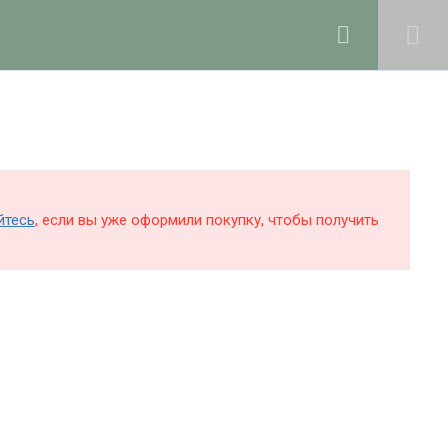
0
Войти в профиль
КОЛЕ
БЛОГ
О ШКОЛЕ
Поддержка и раскрутка сайта —
Hardkod.ru
йтесь
, если вы уже оформили покупку, чтобы получить