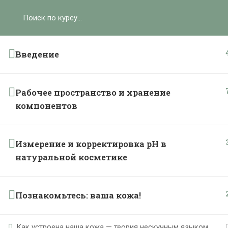
Ольга Ларноди, 2025
hello@lalavanda.school
К
Введение
Рабочее пространство и хранение
Политика обработки персональных данных
компонентов
Публичная оферта
Контакты
Карта сайта
Измерение и корректировка рН в
натуральной косметике
}
Познакомьтесь: ваша кожа!
Как устроена наша кожа — теория нескучным языком