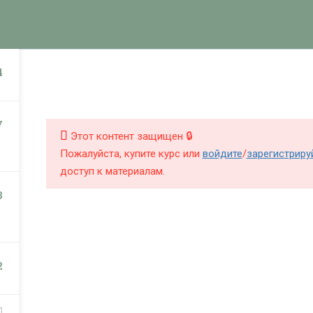
КНИГИ
КУРСЫ
БЛОГ
О Ш
НИГИ
КУРСЫ
4
7
Этот контент защищен 🔒
Пожалуйста, купите курс или
войдите
/
зарегистриру
доступ к материалам.
3
2