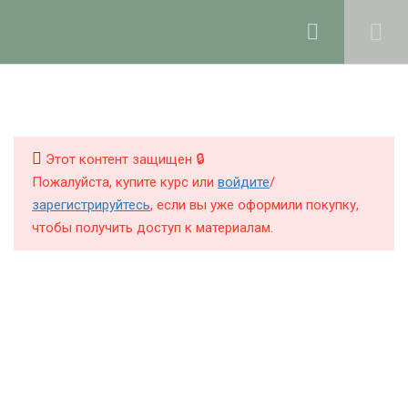
Ольга Ларноди, 2025
hello@lalavanda.school
4
Введение
КНИГИ
КУРСЫ
Этот контент защищен 🔒
7
Рабочее пространство и
Пожалуйста, купите курс или
войдите
/
хранение компонентов
БЛОГ
зарегистрируйтесь
, если вы уже оформили покупку,
чтобы получить доступ к материалам.
О ШКОЛЕ
3
Измерение и
корректировка рН в
натуральной косметике
Политика обработки персональных данных
Публичная оферта
2
Познакомьтесь: ваша
Контакты
кожа!