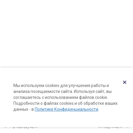
Карта сайта
Поддержка и раскрутка сайта —
Hardkod.ru
11
Компоненты
натуральной косметики
}
Компоненты натуральной
косметики
13 минут
Вода и гидролаты: какую воду
✕
использовать для косметики,
Мы используем cookies для улучшения работы и
как правильно работать с
анализа посещаемости сайта. Используя сайт, вы
гидролатами
соглашаетесь с использованием файлов cookie.
Подробности о файлах cookies и об обработке ваших
10 минут
данных - в
Политике Конфиденциальности
.
Увлажняющие компоненты в
Предыдущий
Следующий
натуральной косметике (узнаем,