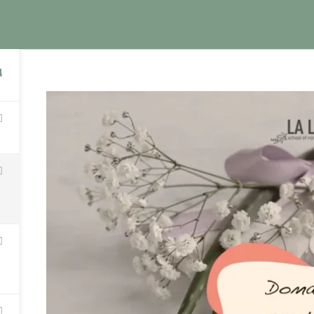
КНИГИ
КУРСЫ
БЛОГ
О Ш
НИГИ
КУРСЫ
4