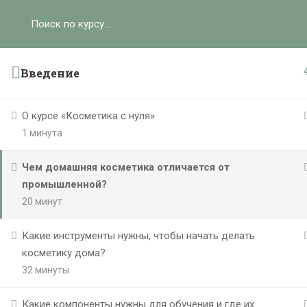
Ольга Ларноди, 2025
hello@lalavanda.school
К
Введение
О курсе «Косметика с нуля»
1 минута
Политика обработки персональных данных
Публичная оферта
Чем домашняя косметика отличается от
Контакты
промышленной?
Карта сайта
20 минут
}
Какие инструменты нужны, чтобы начать делать
косметику дома?
32 минуты
Какие компоненты нужны для обучения и где их