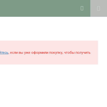
рсы
Блог
О школе
0
Войти в профиль
КОЛЕ
держка и раскрутка сайта —
Hardkod.ru
йтесь
, если вы уже оформили покупку, чтобы получить