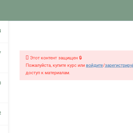
Книги
Ку
КНИГИ
КУРСЫ
БЛОГ
О Ш
4
Под
7
Этот контент защищен 🔒
Пожалуйста, купите курс или
войдите
/
зарегистриру
доступ к материалам.
3
2