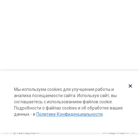
Карта сайта
Поддержка и раскрутка сайта —
Hardkod.ru
11
Компоненты
натуральной косметики
}
Компоненты натуральной
косметики
13 минут
Вода и гидролаты: какую воду
✕
использовать для косметики,
Мы используем cookies для улучшения работы и
как правильно работать с
анализа посещаемости сайта. Используя сайт, вы
гидролатами
соглашаетесь с использованием файлов cookie.
Подробности о файлах cookies и об обработке ваших
10 минут
данных - в
Политике Конфиденциальности
.
Увлажняющие компоненты в
Предыдущий
Следующий
натуральной косметике (узнаем,