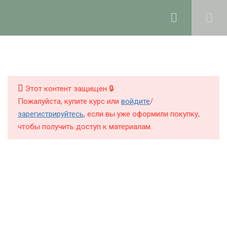
Ольга Ларноди, 2025
hello@lalavanda.school
4
Введение
КНИГИ
КУРСЫ
Этот контент защищен 🔒
7
Рабочее пространство и
Пожалуйста, купите курс или
войдите
/
хранение компонентов
БЛОГ
зарегистрируйтесь
, если вы уже оформили покупку,
чтобы получить доступ к материалам.
О ШКОЛЕ
3
Измерение и
корректировка рН в
натуральной косметике
Политика обработки персональных данных
Публичная оферта
2
Познакомьтесь: ваша
Контакты
кожа!