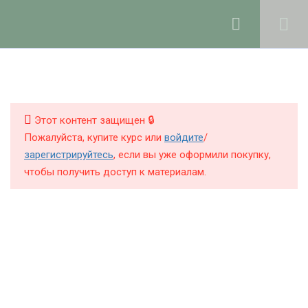
Ольга Ларноди, 2025
hello@lalavanda.school
4
1. Введение
КНИГИ
КУРСЫ
Этот контент защищен 🔒
4
2. Строение волос и кожи
Пожалуйста, купите курс или
войдите
/
головы
БЛОГ
зарегистрируйтесь
, если вы уже оформили покупку,
чтобы получить доступ к материалам.
О ШКОЛЕ
14
3. Компоненты средств
для ухода за волосами
Политика обработки персональных данных
8
4. Шампуни: теория и
Публичная оферта
практика
Контакты