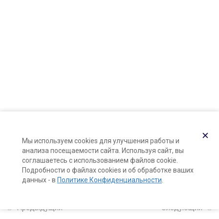
Карта сайта
5
5. Кондиционеры для
Поддержка и раскрутка сайта —
Hardkod.ru
волос
}
Принцип работы и структура
кондиционера
30 минут
Базовый рецепт и технология
изготовления кондиционера
✕
20 минут
Мы используем cookies для улучшения работы и
анализа посещаемости сайта. Используя сайт, вы
Кондиционеры для разных
соглашаетесь с использованием файлов cookie.
Подробности о файлах cookies и об обработке ваших
типов волос
данных - в
Политике Конфиденциальности
.
20 минут
Практикум: базовый
Предыдущий
Следующий