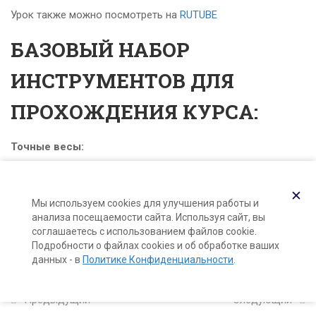
Карта сайта
Урок также можно посмотреть на
RUTUBE
16 минут
Поддержка и раскрутка сайта —
Hardkod.ru
БАЗОВЫЙ НАБОР
4
2. Строение волос и кожи
}
ИНСТРУМЕНТОВ ДЛЯ
головы
ПРОХОЖДЕНИЯ КУРСА:
14
3. Компоненты средств
Точные весы:
для ухода за волосами
мощность до 500 г и точность до 0,01 г (например,
такие
)
✕
8
4. Шампуни: теория и
Мы используем cookies для улучшения работы и
Полоски для измерения рН
:
анализа посещаемости сайта. Используя сайт, вы
практика
соглашаетесь с использованием файлов cookie.
с шагом 0,5
Подробности о файлах cookies и об обработке ваших
данных - в
Политике Конфиденциальности
.
диапазон
1-14 (не 1-7 и 7-14!) (например,
такие
)
5
5. Кондиционеры для
волос
Погружной кухонный миксер для изготовления
Предыдущий
Следующий
эмульсий
(любой модели)