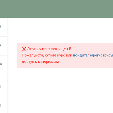
КНИГИ
КУРСЫ
БЛОГ
О Ш
НИГИ
КУРСЫ
4
4
Этот контент защищен 🔒
Пожалуйста, купите курс или
войдите
/
зарегистриру
доступ к материалам.
4