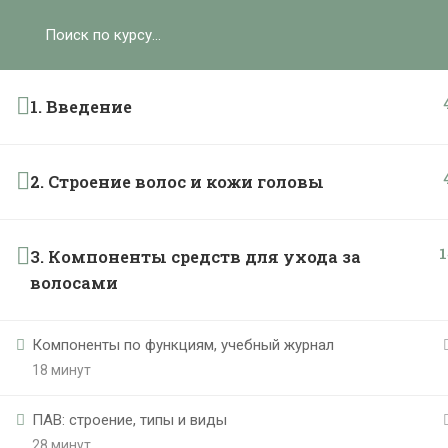
Ольга Ларноди, 2025
hello@lalavanda.school
К
1. Введение
2. Строение волос и кожи головы
Политика обработки персональных данных
Публичная оферта
Контакты
1
3. Компоненты средств для ухода за
Карта сайта
волосами
}
Компоненты по функциям, учебный журнал
18 минут
ПАВ: строение, типы и виды
28 минут