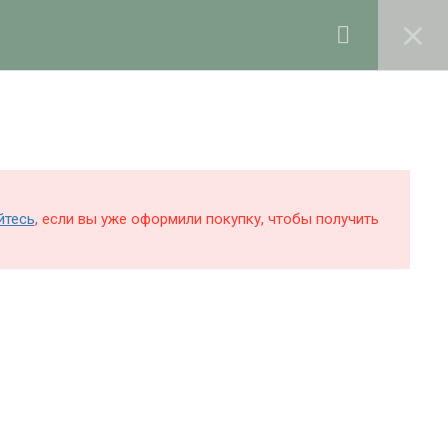
0
Войти в профиль
КОЛЕ
БЛОГ
О ШКОЛЕ
Поддержка и раскрутка сайта —
Hardkod.ru
йтесь
, если вы уже оформили покупку, чтобы получить