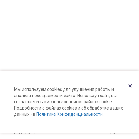
Карта сайта
Принцип работы и структура
Поддержка и раскрутка сайта —
Hardkod.ru
шампуня
9 минут
}
Композиция ПАВ и просчет
активного вещества в
формуле шампуня
55 минут
Рамочный рецепт шампуня
25 минут
✕
Мы используем cookies для улучшения работы и
анализа посещаемости сайта. Используя сайт, вы
Загущение шампуня
соглашаетесь с использованием файлов cookie.
Подробности о файлах cookies и об обработке ваших
30 минут
данных - в
Политике Конфиденциальности
.
Горячая и холодная технология
изготовления шампуня
Предыдущий
Следующий