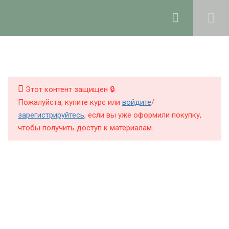
Ольга Ларноди, 2025
hello@lalavanda.school
4
1. Введение
КНИГИ
КУРСЫ
Этот контент защищен 🔒
4
2. Строение волос и кожи
Пожалуйста, купите курс или
войдите
/
головы
БЛОГ
зарегистрируйтесь
, если вы уже оформили покупку,
чтобы получить доступ к материалам.
О ШКОЛЕ
14
3. Компоненты средств
для ухода за волосами
Политика обработки персональных данных
8
4. Шампуни: теория и
Публичная оферта
практика
Контакты