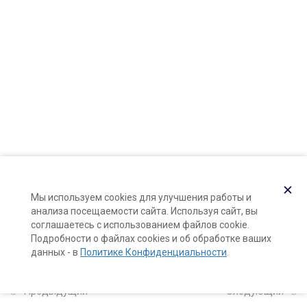
Карта сайта
ПАВ: строение, типы и виды
Поддержка и раскрутка сайта —
Hardkod.ru
28 минут
}
Анионные ПАВ: основные виды
37 минут
Неионогенные и амфотерные
ПАВ: основные виды
25 минут
Активное Вещество
✕
Мы используем cookies для улучшения работы и
8 минут
анализа посещаемости сайта. Используя сайт, вы
соглашаетесь с использованием файлов cookie.
Эмоленты
Подробности о файлах cookies и об обработке ваших
данных - в
Политике Конфиденциальности
.
30 минут
Смягчающие добавки
Предыдущий
Следующий