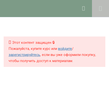
Ольга Ларноди, 2025
hello@lalavanda.school
4
1. Введение
КНИГИ
КУРСЫ
Этот контент защищен 🔒
4
2. Строение волос и кожи
Пожалуйста, купите курс или
войдите
/
головы
БЛОГ
зарегистрируйтесь
, если вы уже оформили покупку,
чтобы получить доступ к материалам.
О ШКОЛЕ
14
3. Компоненты средств
для ухода за волосами
Компоненты по функциям,
Политика обработки персональных данных
учебный журнал
Публичная оферта
18 минут
Контакты