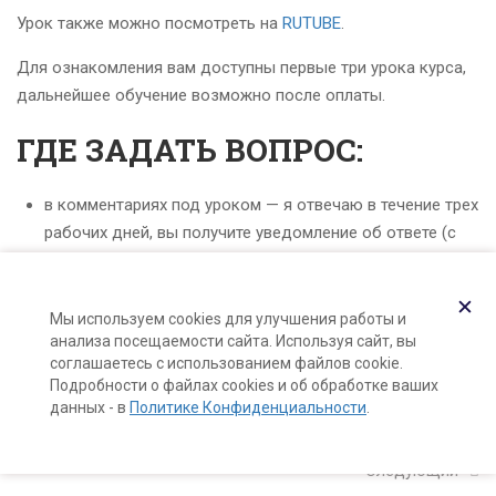
Карта сайта
Урок также можно посмотреть на
RUTUBE
.
16 минут
Поддержка и раскрутка сайта —
Hardkod.ru
Для ознакомления вам доступны первые три урока курса,
4
2. Строение волос и кожи
дальнейшее обучение возможно после оплаты.
}
головы
ГДЕ ЗАДАТЬ ВОПРОС:
14
3. Компоненты средств
в комментариях под уроком — я отвечаю в течение трех
для ухода за волосами
рабочих дней, вы получите уведомление об ответе (с
самим ответом) на почту, указанную при регистрации
в
Telegram
— я отвечаю в течение дня
✕
8
4. Шампуни: теория и
по почте: hello@lalavanda.school (я отвечаю в течение
Мы используем cookies для улучшения работы и
анализа посещаемости сайта. Используя сайт, вы
практика
трех рабочих дней)
соглашаетесь с использованием файлов cookie.
Подробности о файлах cookies и об обработке ваших
данных - в
Политике Конфиденциальности
.
5
5. Кондиционеры для
волос
Следующий