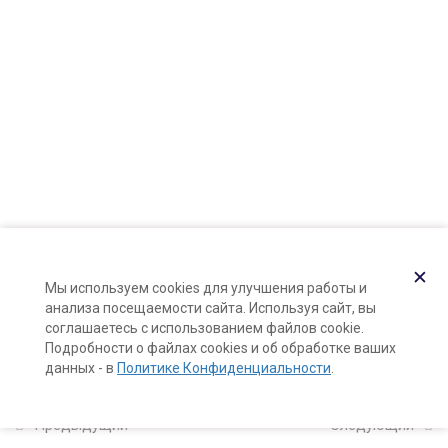
Карта сайта
ПАВ: строение, типы и виды
Поддержка и раскрутка сайта —
Hardkod.ru
28 минут
}
Анионные ПАВ: основные виды
37 минут
Неионогенные и амфотерные
ПАВ: основные виды
25 минут
Активное Вещество
✕
Мы используем cookies для улучшения работы и
8 минут
анализа посещаемости сайта. Используя сайт, вы
соглашаетесь с использованием файлов cookie.
Эмоленты
Подробности о файлах cookies и об обработке ваших
данных - в
Политике Конфиденциальности
.
30 минут
Смягчающие добавки
Предыдущий
Следующий