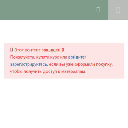
Ольга Ларноди, 2025
hello@lalavanda.school
4
1. Введение
КНИГИ
КУРСЫ
Этот контент защищен 🔒
4
2. Строение волос и кожи
Пожалуйста, купите курс или
войдите
/
головы
БЛОГ
зарегистрируйтесь
, если вы уже оформили покупку,
чтобы получить доступ к материалам.
О ШКОЛЕ
14
3. Компоненты средств
для ухода за волосами
Компоненты по функциям,
Политика обработки персональных данных
учебный журнал
Публичная оферта
18 минут
Контакты