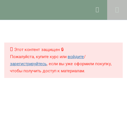
Ольга Ларноди, 2025
hello@lalavanda.school
4
1. Введение
КНИГИ
КУРСЫ
Этот контент защищен 🔒
4
2. Строение волос и кожи
Пожалуйста, купите курс или
войдите
/
головы
БЛОГ
зарегистрируйтесь
, если вы уже оформили покупку,
чтобы получить доступ к материалам.
О ШКОЛЕ
14
3. Компоненты средств
для ухода за волосами
Компоненты по функциям,
Политика обработки персональных данных
учебный журнал
Публичная оферта
18 минут
Контакты