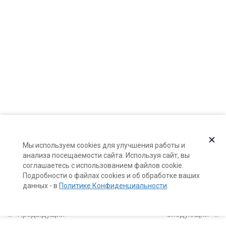
Карта сайта
ПАВ: строение, типы и виды
Поддержка и раскрутка сайта —
Hardkod.ru
28 минут
}
Анионные ПАВ: основные виды
37 минут
Неионогенные и амфотерные
ПАВ: основные виды
25 минут
Активное Вещество
✕
Мы используем cookies для улучшения работы и
8 минут
анализа посещаемости сайта. Используя сайт, вы
соглашаетесь с использованием файлов cookie.
Эмоленты
Подробности о файлах cookies и об обработке ваших
данных - в
Политике Конфиденциальности
.
30 минут
Смягчающие добавки
Предыдущий
Следующий