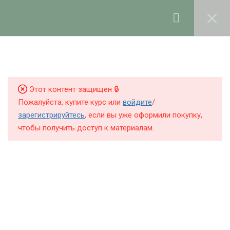
Ольга Ларноди, 2025
hello@lalavanda.school
2
Введение
КНИГИ
Этот контент защищен 🔒
КУРСЫ
6
Работа с маслами
Пожалуйста, купите курс или
войдите
/
БЛОГ
зарегистрируйтесь
, если вы уже оформили покупку,
Где и как покупать масла для
чтобы получить доступ к материалам.
О ШКОЛЕ
косметики
10 минут
Как правильно хранить масла
11 минут
Политика обработки персональных данных
Публичная оферта
Правила гигиены при создании
Контакты
косметики