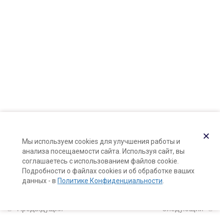
Карта сайта
10 минут
Поддержка и раскрутка сайта —
Hardkod.ru
Как защитить натуральную
}
косметику из масел от порчи
15 минут
Во что упаковать натуральную
косметику из масел
15 минут
Растительные масла: каталог
✕
Мы используем cookies для улучшения работы и
свойств
анализа посещаемости сайта. Используя сайт, вы
10 минут
соглашаетесь с использованием файлов cookie.
Подробности о файлах cookies и об обработке ваших
данных - в
Политике Конфиденциальности
.
8
Мацерация масел на
растительном сырье
Предыдущий
Следующий