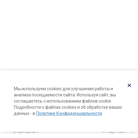
10 минут
Контакты
Холодная и горячая мацерация
Карта сайта
10 минут
Подготовка растительного
Поддержка и раскрутка сайта —
Hardkod.ru
сырья
}
10 минут
Демонстрация: закладка
холодного мацерата
✕
Мы используем cookies для улучшения работы и
15 минут
анализа посещаемости сайта. Используя сайт, вы
соглашаетесь с использованием файлов cookie.
Горячая мацерация:
Подробности о файлах cookies и об обработке ваших
данных - в
Политике Конфиденциальности
.
демонстрация
15 минут
Предыдущий
Следующий
Фильтрация мацерата