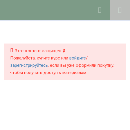
Ольга Ларноди, 2025
hello@lalavanda.school
2
Введение
Книги
Этот контент защищен 🔒
6
Работа с маслами
Курсы
Пожалуйста, купите курс или
войдите
/
зарегистрируйтесь
, если вы уже оформили покупку,
Блог
чтобы получить доступ к материалам.
8
Мацерация масел на
О школе
растительном сырье
Что такое мацераты
10 минут
Политика обработки персональных данных
Какие масла можно настаивать
Публичная оферта
на растительном сырье