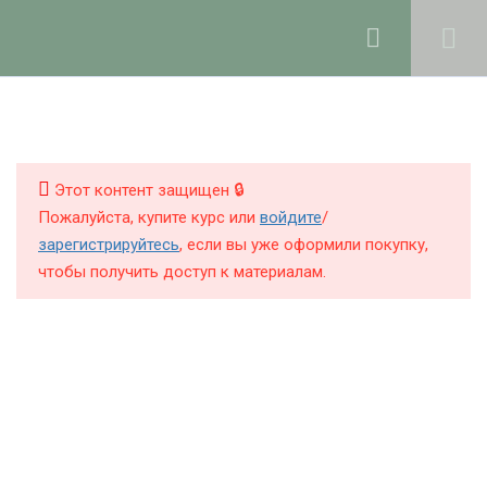
Ольга Ларноди, 2025
hello@lalavanda.school
2
Введение
КНИГИ
КУРСЫ
Этот контент защищен 🔒
6
Работа с маслами
Пожалуйста, купите курс или
войдите
/
БЛОГ
зарегистрируйтесь
, если вы уже оформили покупку,
чтобы получить доступ к материалам.
8
О ШКОЛЕ
Мацерация масел на
растительном сырье
Что такое мацераты
10 минут
Политика обработки персональных данных
Публичная оферта
Какие масла можно настаивать
Контакты
на растительном сырье