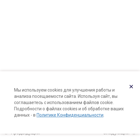
Карта сайта
10 минут
Поддержка и раскрутка сайта —
Hardkod.ru
Холодная и горячая мацерация
}
10 минут
Подготовка растительного
сырья
10 минут
Демонстрация: закладка
холодного мацерата
✕
Мы используем cookies для улучшения работы и
15 минут
анализа посещаемости сайта. Используя сайт, вы
соглашаетесь с использованием файлов cookie.
Горячая мацерация:
Подробности о файлах cookies и об обработке ваших
данных - в
Политике Конфиденциальности
.
демонстрация
15 минут
Предыдущий
Следующий
Фильтрация мацерата